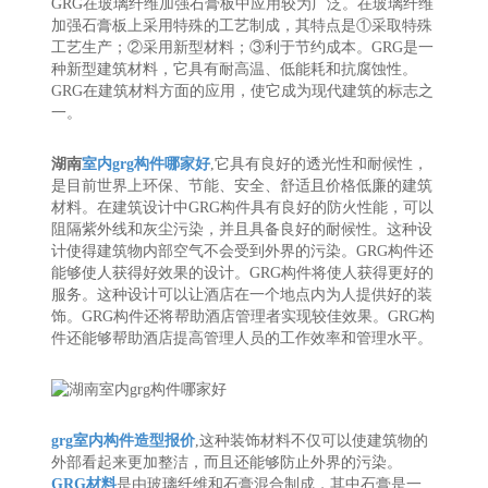
GRG在玻璃纤维加强石膏板中应用较为广泛。在玻璃纤维
加强石膏板上采用特殊的工艺制成，其特点是①采取特殊
工艺生产；②采用新型材料；③利于节约成本。GRG是一
种新型建筑材料，它具有耐高温、低能耗和抗腐蚀性。
GRG在建筑材料方面的应用，使它成为现代建筑的标志之
一。
湖南
室内grg构件哪家好
,它具有良好的透光性和耐候性，
是目前世界上环保、节能、安全、舒适且价格低廉的建筑
材料。在建筑设计中GRG构件具有良好的防火性能，可以
阻隔紫外线和灰尘污染，并且具备良好的耐候性。这种设
计使得建筑物内部空气不会受到外界的污染。GRG构件还
能够使人获得好效果的设计。GRG构件将使人获得更好的
服务。这种设计可以让酒店在一个地点内为人提供好的装
饰。GRG构件还将帮助酒店管理者实现较佳效果。GRG构
件还能够帮助酒店提高管理人员的工作效率和管理水平。
grg室内构件造型报价
,这种装饰材料不仅可以使建筑物的
外部看起来更加整洁，而且还能够防止外界的污染。
GRG材料
是由玻璃纤维和石膏混合制成，其中石膏是一