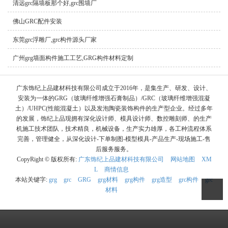
清远grc隔墙板那个好,grc围墙厂
佛山GRC配件安装
东莞grc浮雕厂,grc构件源头厂家
广州grg墙面构件施工工艺,GRG构件材料定制
广东饰纪上品建材科技有限公司成立于2016年，是集生产、研发、设计、
安装为一体的GRG（玻璃纤维增强石膏制品）/GRC（玻璃纤维增强混凝
土）/UHPC(性能混凝土）以及发泡陶瓷装饰构件的生产型企业。经过多年
的发展，饰纪上品现拥有深化设计师、模具设计师、数控雕刻师、的生产
机施工技术团队，技术精良，机械设备，生产实力雄厚，各工种流程体系
完善，管理健全，从深化设计-下单制图-模型模具-产品生产-现场施工-售
后服务服务。
CopyRight © 版权所有:
广东饰纪上品建材科技有限公司
网站地图
XM
L
商情信息
本站关键字:
grg
grc
GRG
grg材料
grg构件
grg造型
grc构件
grc
材料