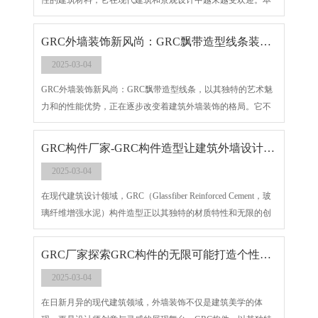
性的建筑材料，它在现代建筑和景观设计中越来越受欢迎。本
文将介绍GRC构件的特点、属性以及施工步骤。
GRC外墙装饰新风尚：GRC飘带造型线条装点建筑梦想
2025-03-04
GRC外墙装饰新风尚：GRC飘带造型线条，以其独特的艺术魅
力和的性能优势，正在逐步改变着建筑外墙装饰的格局。它不
仅为建筑设计师们提供了更多的创意空间和可能性，更为装点
建筑梦想增添了无限光彩。在未来，随着技术的不断进步和设
GRC构件厂家-GRC构件造型让建筑外墙设计超乎想象
计理念的不断创新，GRC飘带造型线条必将为建筑领域带来更
2025-03-04
多的惊喜和可能，让每一座建筑都成为城市中的一道亮丽风景
线。广东饰纪上品GRC生产厂家，
在现代建筑设计领域，GRC（Glassfiber Reinforced Cement，玻
璃纤维增强水泥）构件造型正以其独特的材质特性和无限的创
意空间，逐步成为设计潮流的先锋。GRC构件，作为一种融合
了艺术与科技精髓的建筑材料，不仅为建筑外墙带来了别具一
GRC厂家探索GRC构件的无限可能打造个性化外墙装饰
格的装饰效果，更以其性能，拓展了建筑设计的边界。
2025-03-04
在日新月异的现代建筑领域，外墙装饰不仅是建筑美学的体