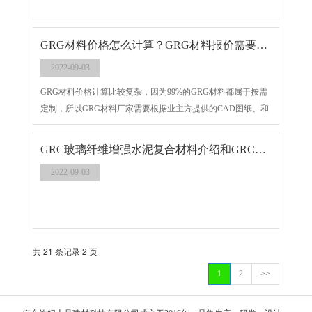
GRG材料价格怎么计算？GRG材料报价需要CAD图纸吗？
2022-09-03
GRG材料价格计算比较复杂，因为99%的GRG材料都属于按需
定制，所以GRG材料厂家需要根据业主方提供的CAD图纸、和
施工面积、材料尺寸等方面来报价。很多时候定制GRG材料，
厂家都会问大家是否有施工CAD图纸，如果没有CAD图纸，价
GRC玻璃纤维增强水泥复合材料介绍和GRC主要的十个特点
格是没办法准确报出的，这让很多客户都会很疑惑和不解。
2022-09-03
GRG材料报价为什么需要CAD图纸呢？
共 21 条记录 2 页
1
2
>>