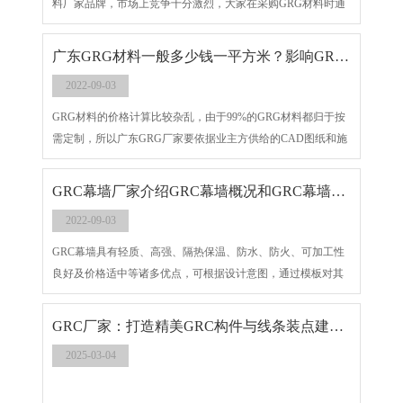
料厂家品牌，市场上竞争十分激烈，大家在采购GRG材料时通
常也都会货比三家，不仅仅是对比厂家的价格，还要比对厂家
的实力、规模、工厂案例以及加工质检模式，本文加以分析。
广东GRG材料一般多少钱一平方米？影响GRG厂家报价的因素有哪些？
2022-09-03
GRG材料的价格计算比较杂乱，由于99%的GRG材料都归于按
需定制，所以广东GRG厂家要依据业主方供给的CAD图纸和施
工面积、材料尺度等方面来报价，而且需求依据以下几点来进
行来钱核算和判别，这样计算出来的价格才是接近重庆GRG厂
GRC幕墙厂家介绍GRC幕墙概况和GRC幕墙特征
家实际的报价。
2022-09-03
GRC幕墙具有轻质、高强、隔热保温、防水、防火、可加工性
良好及价格适中等诸多优点，可根据设计意图，通过模板对其
表面的纹理和分割进行设计，从而创造出令人赞叹的表面效
果。下面GRC幕墙厂家介绍GRC幕墙概况和GRC幕墙特征。
GRC厂家：打造精美GRC构件与线条装点建筑之美
2025-03-04