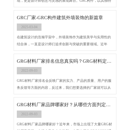
现，更是设计师创意与灵感的展现舞台。GRC构件，以其独特
的材质特性、性能表现以及无限的创意空间，正成为打造个性
化外墙装饰的理想选择。本文将深入探讨GRC构件如何突破传
GRC厂家-GRC构件建筑外墙装饰的新篇章
统限制，探索无限可能，为现代建筑外墙装饰带来的个性化体
2025-03-04
验。
在建筑设计的浩瀚宇宙中，外墙装饰作为建筑美学与实用性的
结合体，一直是设计师们追求创新与突破的重要领域。近年
来，GRC（Glassfiber Reinforced Concrete，玻璃纤维增强混凝
土）构件以其独特的材质特性、性能表现以及无限的创意空
GRG材料厂家排名信息真实吗？GRG材料定制哪家好
间，正逐步成为开启建筑外墙装饰新篇章的关键力量。本文将
2022-09-03
深入探讨创新GRC构件设计建筑外墙装饰的变革，以及这一变
革对建筑美学与实用性的深远影响。
GRG材料厂家排名会反映厂家的实力、产品的质量、用户的服
务反馈等方面的内容，反过来，我们想要选择的厂家就可以从
这些方面入手，选择拥有大型生产线和设备的厂家，保障GRG
材料标准化生产和率生产；选择质量好的GRG材料，售后问题
GRG材料厂家品牌哪家好？从哪些方面判定一个好的GRG厂家
少，产品寿命长、装饰效果好；选择服务厂家，满足各种定制
2022-09-03
化需求。
GRG材料厂家品牌哪家好？近年来，市场上出现了大量GRG材