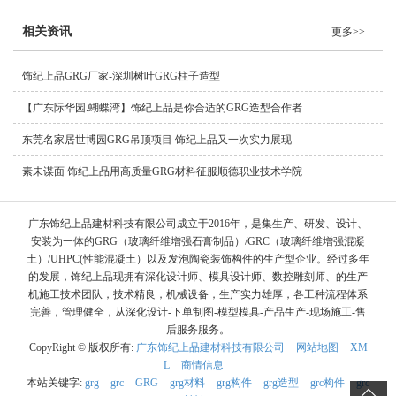
相关资讯
更多>>
饰纪上品GRG厂家-深圳树叶GRG柱子造型
【广东际华园.蝴蝶湾】饰纪上品是你合适的GRG造型合作者
东莞名家居世博园GRG吊顶项目 饰纪上品又一次实力展现
素未谋面 饰纪上品用高质量GRG材料征服顺德职业技术学院
广东饰纪上品建材科技有限公司成立于2016年，是集生产、研发、设计、
安装为一体的GRG（玻璃纤维增强石膏制品）/GRC（玻璃纤维增强混凝
土）/UHPC(性能混凝土）以及发泡陶瓷装饰构件的生产型企业。经过多年
的发展，饰纪上品现拥有深化设计师、模具设计师、数控雕刻师、的生产
机施工技术团队，技术精良，机械设备，生产实力雄厚，各工种流程体系
完善，管理健全，从深化设计-下单制图-模型模具-产品生产-现场施工-售
后服务服务。
CopyRight © 版权所有:
广东饰纪上品建材科技有限公司
网站地图
XM
L
商情信息
本站关键字:
grg
grc
GRG
grg材料
grg构件
grg造型
grc构件
grc