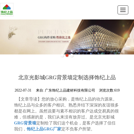
首页
GRG系列
GRC系列
产品展示
新闻动态
公司介绍
留言反馈
联系我们
北京光影城GRG背景墙定制选择饰纪上品
2022-07-31
来自:
广东饰纪上品建材科技有限公司
浏览次数:619
【文章导读】您的放心采购，是饰纪上品的动力源泉。
饰纪上品与众多的客户相识、熟悉并结下深深的友谊很多
都是在网上。虽然说要与素不相识的客户达成交易真的很
难，但感谢的是，我们从来没有放弃过。是北京光影城
GRG背景墙
定制给了我们这个机会，是客户选择了信任
我们，
饰纪上品GRG厂家
定不负客户所望。