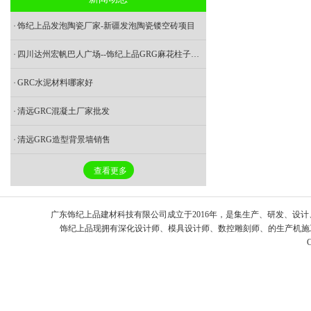
饰纪上品发泡陶瓷厂家-新疆发泡陶瓷镂空砖项目
四川达州宏帆巴人广场--饰纪上品GRG麻花柱子造型项目
GRC水泥材料哪家好
清远GRC混凝土厂家批发
清远GRG造型背景墙销售
查看更多
广东饰纪上品建材科技有限公司成立于2016年，是集生产、研发、设计
饰纪上品现拥有深化设计师、模具设计师、数控雕刻师、的生产机施工