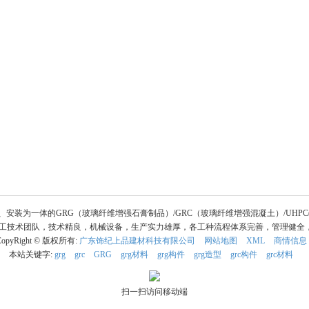
、安装为一体的GRG（玻璃纤维增强石膏制品）/GRC（玻璃纤维增强混凝土）/UH
技术团队，技术精良，机械设备，生产实力雄厚，各工种流程体系完善，管理健全，从
CopyRight © 版权所有:
广东饰纪上品建材科技有限公司
网站地图
XML
商情信息
本站关键字:
grg
grc
GRG
grg材料
grg构件
grg造型
grc构件
grc材料
扫一扫访问移动端