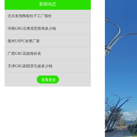
新闻动态
北京发泡陶瓷柱子工厂报价
河南GRG石膏造型装饰多少钱
惠州UHPC坐凳厂家
广西GRC花箱报价表
天津GRG剧院穿孔板多少钱
查看更多